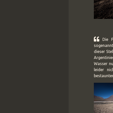
Die F
sogenannt
dieser Ste
Argentini
Wasser nu
leider ni
bestaunte