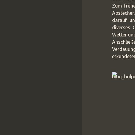
Zum frühe
Abstecher
darauf un
diverses 
Wetter un
Anschli
Verdauun
erkundeten