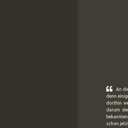
An di
denn einig
dorthin we
darum den
bekannten
schon jet