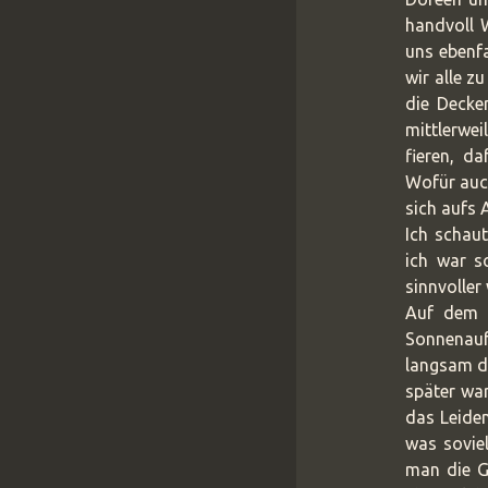
handvoll W
uns ebenfa
wir alle z
die Decke
mittlerwe
fieren, d
Wofür auc
sich aufs A
Ich schaut
ich war s
sinnvoller 
Auf dem 
Sonnenauf
langsam du
später war
das Leiden
was sovie
man die G