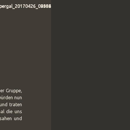
der Gruppe,
 würden nun
 und traten
al die uns
ssahen und