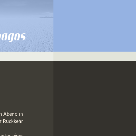
pagos
n Abend in
r Rückkehr
nter einer