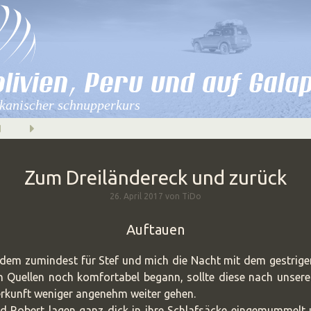
olivien, Peru und auf Gala
kanischer schnupperkurs
Zum Dreiländereck und zurück
26. April 2017 von TiDo
Auftauen
dem zumindest für Stef und mich die Nacht mit dem gestrige
n Quellen noch komfortabel begann, sollte diese nach unsere
erkunft weniger angenehm weiter gehen.
d Robert lagen ganz dick in ihre Schlafsäcke eingemummelt u