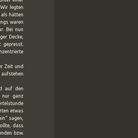
 Wir legten
 als hätten
dings waren
r. Bei nun
ger Decke,
 gepresst.
zentrierte
er Zeit und
 aufstehen
d auf den
r nur ganz
ertelstunde
erten etwas
ain“ sagen,
llte, dass
unden bzw.