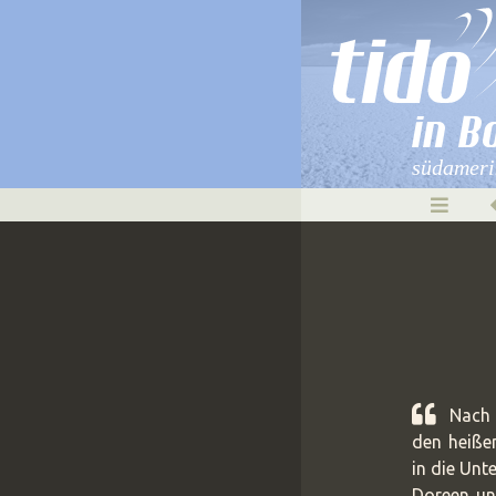
in B
südameri
Nach 
den heiße
in die Unt
Doreen un