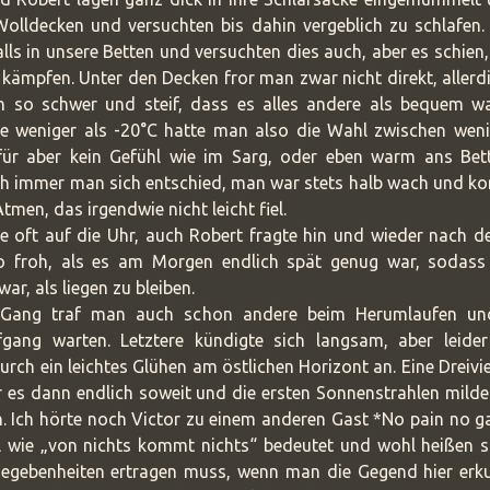
olldecken und versuchten bis dahin vergeblich zu schlafen.
lls in unsere Betten und versuchten dies auch, aber es schien,
u kämpfen. Unter den Decken fror man zwar nicht direkt, aller
n so schwer und steif, dass es alles andere als bequem wa
ile weniger als -20°C hatte man also die Wahl zwischen weni
afür aber kein Gefühl wie im Sarg, oder eben warm ans Bett
h immer man sich entschied, man war stets halb wach und kon
tmen, das irgendwie nicht leicht fiel.
e oft auf die Uhr, auch Robert fragte hin und wieder nach d
o froh, als es am Morgen endlich spät genug war, sodass
war, als liegen zu bleiben.
Gang traf man auch schon andere beim Herumlaufen un
gang warten. Letztere kündigte sich langsam, aber leide
rch ein leichtes Glühen am östlichen Horizont an. Eine Dreivi
 es dann endlich soweit und die ersten Sonnenstrahlen mild
. Ich hörte noch Victor zu einem anderen Gast *No pain no g
l wie „von nichts kommt nichts“ bedeutet und wohl heißen so
egebenheiten ertragen muss, wenn man die Gegend hier erk