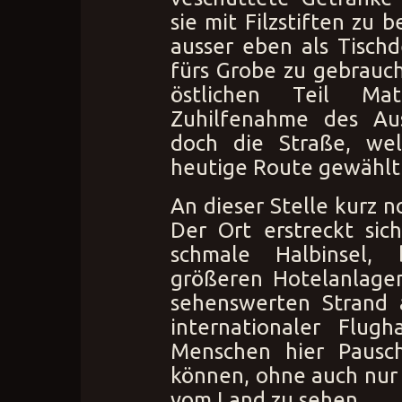
sie mit Filzstiften zu b
ausser eben als Tisch
fürs Grobe zu gebrauc
östlichen Teil Ma
Zuhilfenahme des Ausc
doch die Straße, wel
heutige Route gewählt
An dieser Stelle kurz n
Der Ort erstreckt sic
schmale Halbinsel,
größeren Hotelanlagen
sehenswerten Strand a
internationaler Flugh
Menschen hier Pausc
können, ohne auch nur 
vom Land zu sehen.