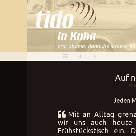
in Kuba
erst obama, dann die stones, nu
Auf n
29. 
Jeden M
Mit an Alltag gren
wir uns auch heute
Frühstückstisch ein.