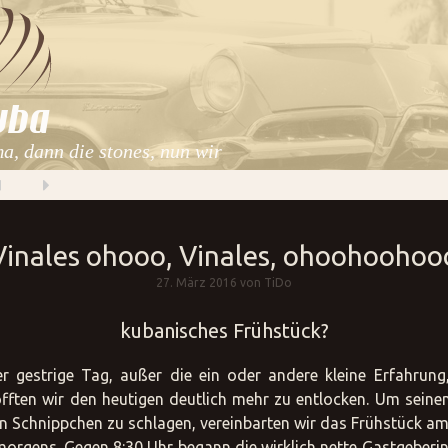
nd: http://blog.tido.world/kuba/wp-uploads/nggallery/14/KU
Logos/export_20160405_163918.jpg
uba
a, dann die stones, nun wir
Vinales ohooo, Vinales, ohoohoohoo
27. März 2016 von TiDo
kubanisches Frühstück?
r gestrige Tag, außer die ein oder andere kleine Erfahrung,
fften wir den heutigen deutlich mehr zu entlocken. Um seinen
n Schnippchen zu schlagen, vereinbarten wir das Frühstück 
morgens. Gegen 8:30 Uhr begann die wirklich nette Gastgeberi