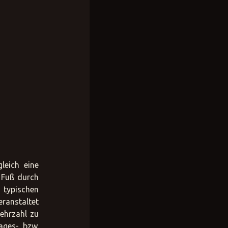
leich eine
u Fuß durch
 typischen
eranstaltet
ehrzahl zu
ages- bzw.