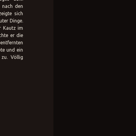
u nach den
eigte sich
uter Dinge.
r Kautz im
chte er die
entfernten
ete und ein
zu. Völlig