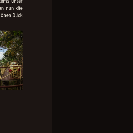
tems unter
en nun die
hönen Blick