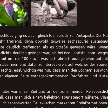
schluss ging es auch gleich los, zurück zur Autopista. Der 
ehr treffend, denn obwohl teilweise sechsspurig ausgebau
iste deutlich treffender, als es Straße gewesen wäre. Wen
dichte deutlich geringer war, als bei den Landstr.. ähm -wege
r mit um die 100 km/h, was sich ähnlich unangenehm anfühlte
h aber niemand dafür zu interessieren, auf welcher der Spure
 rechts, egal, wichtig war nur, dass man den Löchern auswic
er eigenen Seite entgegenkommenden Radfahrer und Kuts
inales war unser Ziel und an der zunehmenden Reisebusdic
l, dass man sich einem beliebten Touristenort näherte. Vinal
lich sehenswerten Tal zwischen markanten Steinformationen.