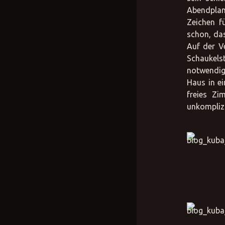
Abendplan
Zeichen f
schon, das
Auf der V
Schaukelst
notwendig
Haus in ei
freies Zi
unkomplizi