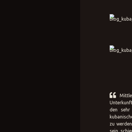
Mittl
Unterkunft
den sehr 
kubanische
zu werden
sein schi