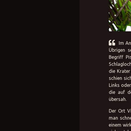
Im An
Übrigen s
Begriff P
Schlagloch
die Krate
schien sic
Links oder
die auf d
übersah.
Der Ort V
man schnel
einem wirk