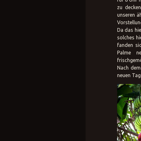
zu decken
unseren äh
Vorstellun
Da das hie
solches hi
fanden si
Palme ne
frischgemö
Nach dem A
neuen Tag