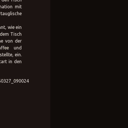
nation mit
rtauglische
nt, wie ein
f dem Tisch
ne von der
affee und
ellte, ein.
tart in den