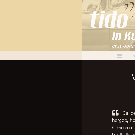
Image not fou
in K
erst obam
Da de
hergab, ho
Grenzen ei
für 8 Uhr 