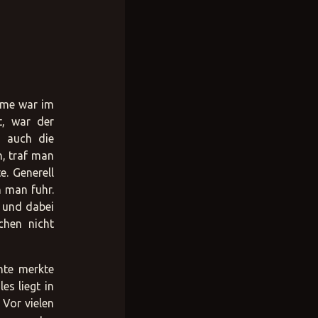
Name war im
t, war der
n auch die
n, traf man
. Generell
n man fuhr.
h und dabei
chen nicht
hte merkte
es liegt in
 Vor vielen