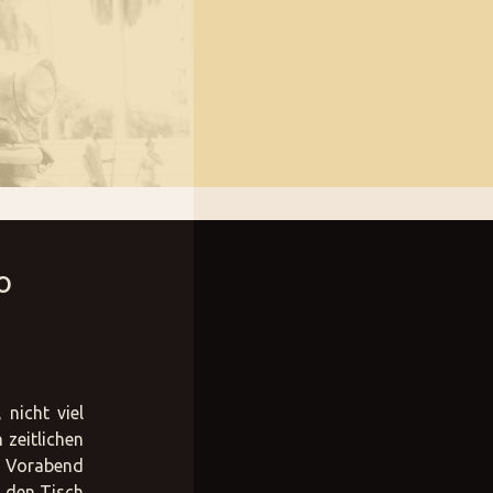
BA-000---Blog-
o
 nicht viel
 zeitlichen
am Vorabend
n den Tisch