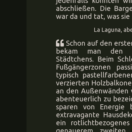
jedenfalls konnten w
abschließen. Die Barg
war da und tat, was sie 
La Laguna, ab
Schon auf den erste
bekam man den Ei
Städtchens. Beim Sch
Fußgängerzonen pass
typisch pastellfarben
verzierten Holzbalkonen
an den Außenwänden wa
abenteuerlich zu bezei
sparen von Energie 
extravagante Hausdek
ein rotlichtbezogenes
genauerem zweiten 