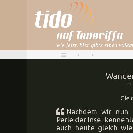
auf Teneriffa
wie jetzt, hier gibts einen vulk
Wander
29.
Glei
Nachdem wir nun a
Perle der Insel kennen
auch heute gleich wi