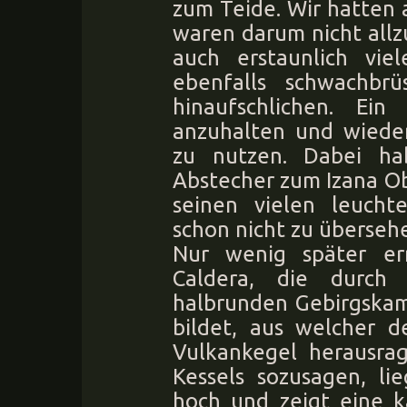
zum Teide. Wir hatten
waren darum nicht all
auch erstaunlich vie
ebenfalls schwachbr
hinaufschlichen. E
anzuhalten und wieder
zu nutzen. Dabei ha
Abstecher zum Izana O
seinen vielen leuch
schon nicht zu überseh
Nur wenig später er
Caldera, die durch 
halbrunden Gebirgskam
bildet, aus welcher d
Vulkankegel herausra
Kessels sozusagen, li
hoch und zeigt eine k