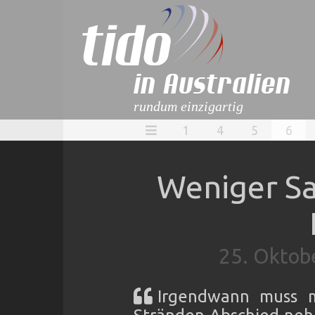
in Australien
rundum einzigartig
1
4
5
6
Weniger Sa
25. Oktob
Irgendwann muss 