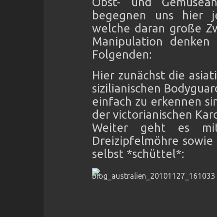
Obst- und Gemüsean
begegnen uns hier je
welche daran große Z
Manipulation denken l
Folgenden:
Hier zunächst die asia
sizilianischen Bodyguar
einfach zu erkennen si
der victorianischen Ka
Weiter geht es mi
Dreizipfelmöhre sowie
selbst *schüttel*: